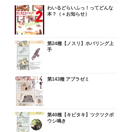
わいるどらいふっ！ってどんな
本？（＋お知らせ）
第24種【ノスリ】ホバリング上
手
第143種 アブラゼミ
第40種【キビタキ】ツクツクボ
ウシ鳴き