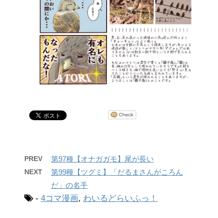
PREV
第97種【オナガガモ】尾が長い
NEXT
第99種【ツグミ】「だるまさんがころん
だ」の名手
-
4コマ漫画
,
わいるどらいふっ！