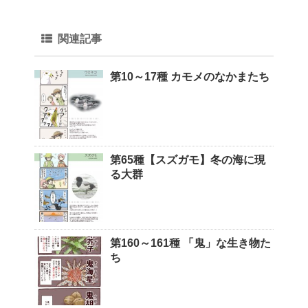
関連記事
第10～17種 カモメのなかまたち
第65種【スズガモ】冬の海に現
る大群
第160～161種 「鬼」な生き物た
ち